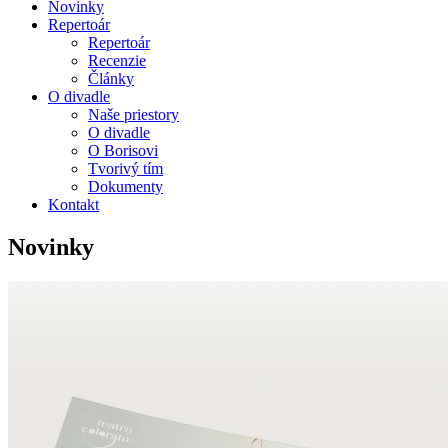
Novinky
Repertoár
Repertoár
Recenzie
Články
O divadle
Naše priestory
O divadle
O Borisovi
Tvorivý tím
Dokumenty
Kontakt
Novinky