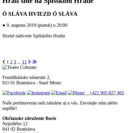
Hrali sme na Spišskom Hrade
Ó SLÁVA HVIEZD Ó SLÁVA
● 9. augusta 2019 (piatok) o 20:00
Horné nádvorie Spišského Hradu
1
2
3
...
11
Františkánske námestie 2,
811 01 Bratislava - Staré Mesto
+421 905 827 465
Naše predstavenia radi zahráme aj u vás. Zavolajte nám alebo
napíšte!
Občianske združenie Boris
Nejedlého 12
841 02 Bratislava