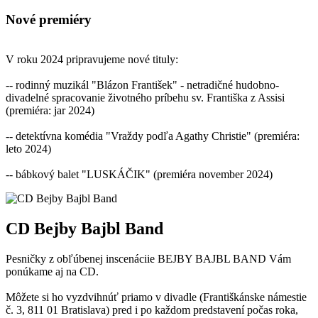
Nové premiéry
V roku 2024 pripravujeme nové tituly:
-- rodinný muzikál "Blázon František" - netradičné hudobno-
divadelné spracovanie životného príbehu sv. Františka z Assisi
(premiéra: jar 2024)
-- detektívna komédia "Vraždy podľa Agathy Christie" (premiéra:
leto 2024)
-- bábkový balet "LUSKÁČIK" (premiéra november 2024)
CD Bejby Bajbl Band
Pesničky z obľúbenej inscenáciie BEJBY BAJBL BAND Vám
ponúkame aj na CD.
Môžete si ho vyzdvihnúť priamo v divadle (Františkánske námestie
č. 3, 811 01 Bratislava) pred i po každom predstavení počas roka,