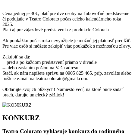
Cena jednej je 30€, platí pre dve osoby na ľubovoľné predstavenie
či podujatie v Teatro Colorato počas celého kalendárneho roka
2025.
Platí aj pre zájazdové predstavenia z produkcie Colorata.
Ak poukážku počas roka nevyužijete je možné jej platnosť predĺžiť.
Pre viac osôb si môžete zakúpiť viac poukážok s možnosťou zľavy.
Zakúpiť sa dá:
-- pred a po každom predstavení priamo v divadle
-- alebo zaslaním poštou na Vašu adresu
Stačí, ak nám napíšete správu na 0905 825 465, príp. zavoláte alebo
pošlete e-mail na teatro.colorato@gmail.com.
Obdarujte svojich blízkych! Namiesto vecí, na ktoré bude sadať
prach, darujte umelecký zážitok!
KONKURZ
Teatro Colorato vyhlasuje konkurz do rodinného