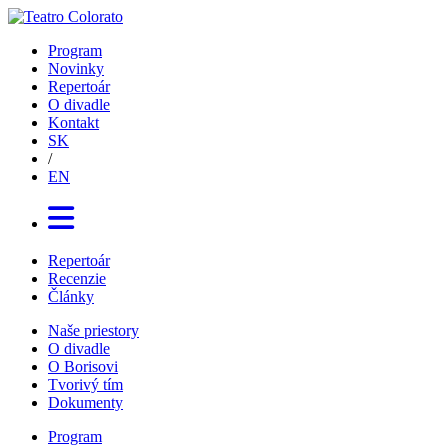
Program
Novinky
Repertoár
O divadle
Kontakt
SK
/
EN
Repertoár
Recenzie
Články
Naše priestory
O divadle
O Borisovi
Tvorivý tím
Dokumenty
Program