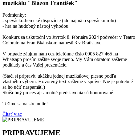
muzikálu "Blázon František"
Podmienky:
- spevácko-herecké dispozície (ide najmä o spevácku rolu)
- hra na hudobný nástroj výhodou
Konkurz sa uskutoční vo štvrtok 8. februára 2024 podvečer v Teatro
Colorato na Františkánskom námestí 3 v Bratislave.
V prípade záujmu nám cez telefónne číslo 0905 827 465 na
Whatsapp prosím zašlite svoje meno. My Vám obratom zašleme
podklady a čas Vašej prezentácie.
(Stačí si pripraviť ukážku jednej muzikálovej piesne podľa
vlastného výberu. Hovorený text zašleme v správe. Nie je potrebné
sa ho učiť naspamäť.)
Skúšobný proces aj samotné predstavenia sú honorované.
Tešíme sa na stretnutie!
Čítať viac
PRIPRAVUJEME